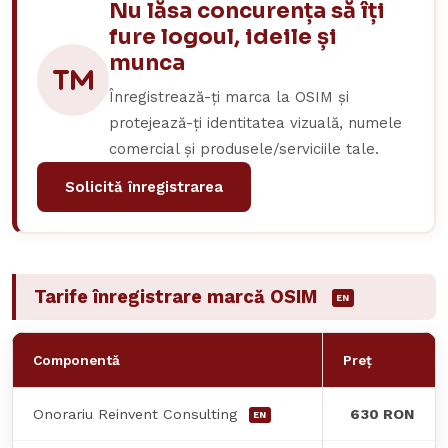
Nu lăsa concurența să îți
fure logoul, ideile și
munca
Înregistrează-ți marca la OSIM și
protejează-ți identitatea vizuală, numele
comercial și produsele/serviciile tale.
Solicită înregistrarea
Tarife înregistrare marcă OSIM
EN
Componentă
Preț
Onorariu Reinvent Consulting
630 RON
EN