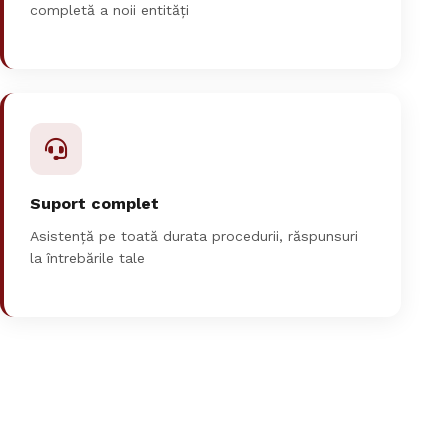
completă a noii entități
Suport complet
Asistență pe toată durata procedurii, răspunsuri
la întrebările tale
Asistent Reinvent
Răspunde despre tarife și servicii
Reinvent
Consulting