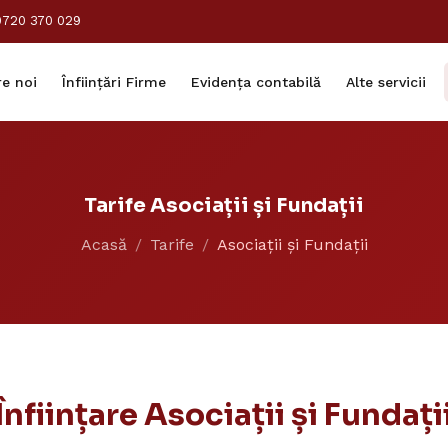
0720 370 029
e noi
Înființări Firme
Evidența contabilă
Alte servicii
Tarife Asociații și Fundații
Acasă
Tarife
Asociații și Fundații
Înființare Asociații și Fundați