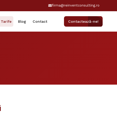
firma@reinventconsulting.ro
Tarife
Blog
Contact
Contactează-ne!
i