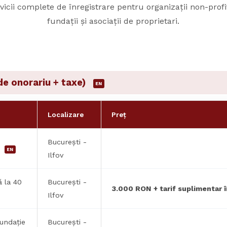
vicii complete de înregistrare pentru organizații non-profit:
fundații și asociații de proprietari.
ude onorariu + taxe)
EN
Localizare
Preț
București -
e
EN
Ilfov
ă la 40
București -
3.000 RON + tarif suplimentar î
Ilfov
fundație
București -