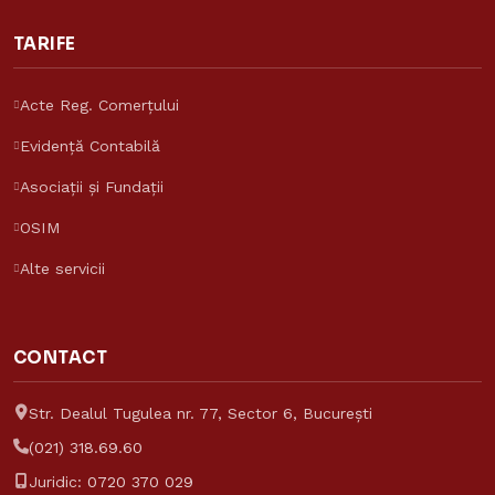
TARIFE
Acte Reg. Comerțului
Evidență Contabilă
Asistent Reinvent
Asociații și Fundații
Răspunde despre tarife și servicii
OSIM
Reinvent Consulting
Alte servicii
CONTACT
Str. Dealul Tugulea nr. 77, Sector 6, București
(021) 318.69.60
Juridic:
0720 370 029