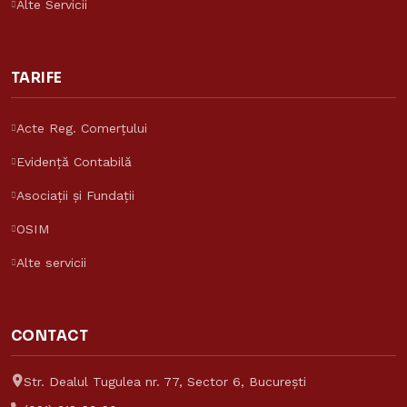
Alte Servicii
TARIFE
Acte Reg. Comerțului
Evidență Contabilă
Asociații și Fundații
OSIM
Alte servicii
CONTACT
Asistent Reinvent
Răspunde despre tarife și servicii
Str. Dealul Tugulea nr. 77, Sector 6, București
Reinvent Consulting