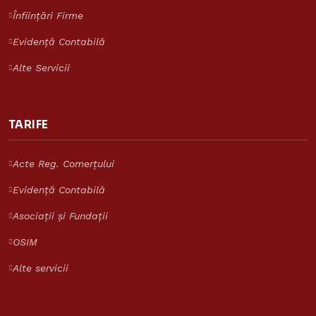
Înființări Firme
Evidență Contabilă
Alte Servicii
TARIFE
Acte Reg. Comerțului
Evidență Contabilă
Asistent Reinvent
Asociații și Fundații
Răspunde despre tarife și servicii
OSIM
Reinvent Consulting
Alte servicii