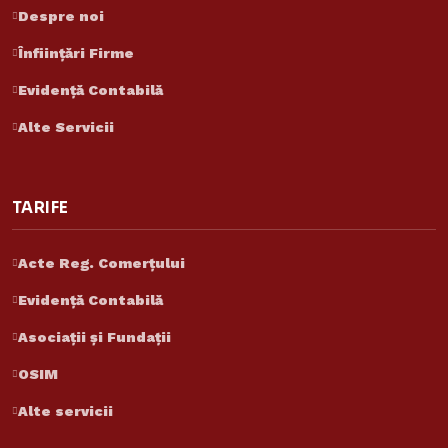
Despre noi
Înființări Firme
Evidență Contabilă
Alte Servicii
TARIFE
Acte Reg. Comerțului
Evidență Contabilă
Asociații și Fundații
Asistent Reinvent
OSIM
Răspunde despre tarife și servicii
Alte servicii
Reinvent Consulting