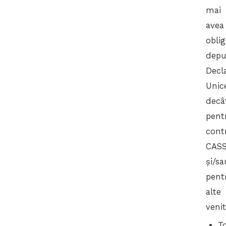
mai
avea
oblig
depu
Decla
Unic
decâ
pent
contr
CAS
și/sa
pent
alte
venit
T