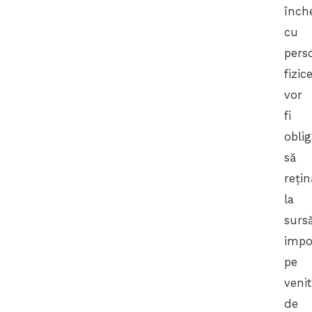
înch
cu
pers
fizic
vor
fi
oblig
să
rețin
la
surs
impo
pe
venit
de