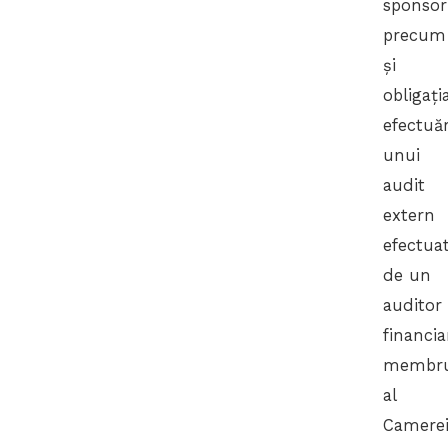
sponsor
precum
și
obligați
efectuăr
unui
audit
extern
efectua
de un
auditor
financia
membr
al
Camere