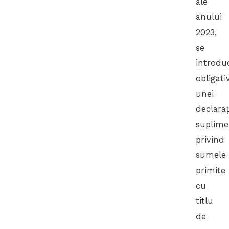
ale
anului
2023,
se
introdu
obligati
unei
declaraț
suplime
privind
sumele
primite
cu
titlu
de