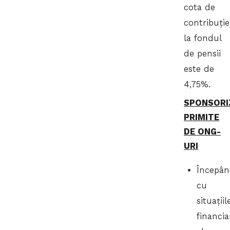
cota de
contribuţie
la fondul
de pensii
este de
4,75%.
SPONSORI
PRIMITE
DE ONG-
URI
Începâ
cu
situaţiil
financia