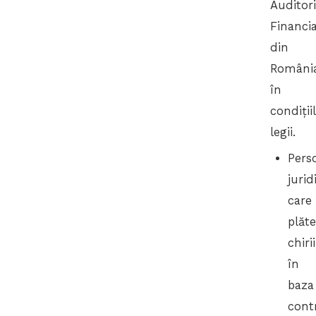
Auditori
Financia
din
România
în
condiții
legii.
Pers
jurid
care
plăt
chirii
în
baza
cont